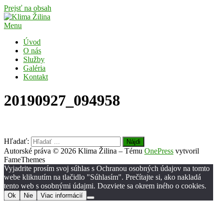
Prejsť na obsah
Menu
Úvod
O nás
Služby
Galéria
Kontakt
20190927_094958
Hľadať:
Autorské práva © 2026 Klima Žilina
–
Tému
OnePress
vytvoril
FameThemes
Vyjadrite prosím svoj súhlas s Ochranou osobných údajov na tomto
webe kliknutím na tlačidlo "Súhlasím". Prečítajte si, ako nakladá
tento web s osobnými údajmi. Dozviete sa okrem iného o cookies.
Ok
Nie
Viac informácií