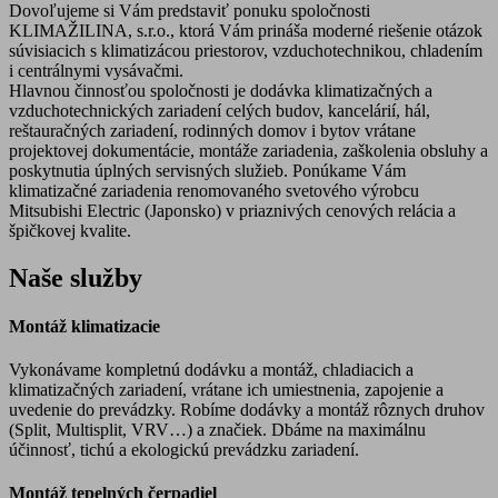
Dovoľujeme si Vám predstaviť ponuku spoločnosti
KLIMAŽILINA, s.r.o., ktorá Vám prináša moderné riešenie otázok
súvisiacich s klimatizácou priestorov, vzduchotechnikou, chladením
i centrálnymi vysávačmi.
Hlavnou činnosťou spoločnosti je dodávka klimatizačných a
vzduchotechnických zariadení celých budov, kancelárií, hál,
reštauračných zariadení, rodinných domov i bytov vrátane
projektovej dokumentácie, montáže zariadenia, zaškolenia obsluhy a
poskytnutia úplných servisných služieb. Ponúkame Vám
klimatizačné zariadenia renomovaného svetového výrobcu
Mitsubishi Electric (Japonsko) v priaznivých cenových relácia a
špičkovej kvalite.
Naše služby
Montáž klimatizacie
Vykonávame kompletnú dodávku a montáž, chladiacich a
klimatizačných zariadení, vrátane ich umiestnenia, zapojenie a
uvedenie do prevádzky. Robíme dodávky a montáž rôznych druhov
(Split, Multisplit, VRV…) a značiek. Dbáme na maximálnu
účinnosť, tichú a ekologickú prevádzku zariadení.
Montáž tepelných čerpadiel