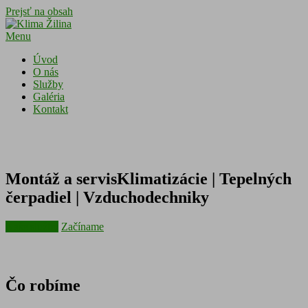
Prejsť na obsah
Menu
Úvod
O nás
Služby
Galéria
Kontakt
Montáž a servis
Klimatizácie | Tepelných
čerpadiel | Vzduchodechniky
Naše služby
Začíname
Čo robíme