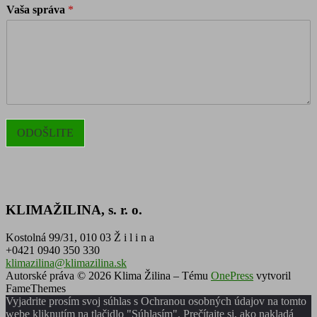
Vaša správa
*
ODOŠLITE
KLIMAŽILINA, s. r. o.
Kostolná 99/31, 010 03 Ž i l i n a
+0421 0940 350 330
klimazilina@klimazilina.sk
Autorské práva © 2026 Klima Žilina
–
Tému
OnePress
vytvoril
FameThemes
Vyjadrite prosím svoj súhlas s Ochranou osobných údajov na tomto
webe kliknutím na tlačidlo "Súhlasím". Prečítajte si, ako nakladá