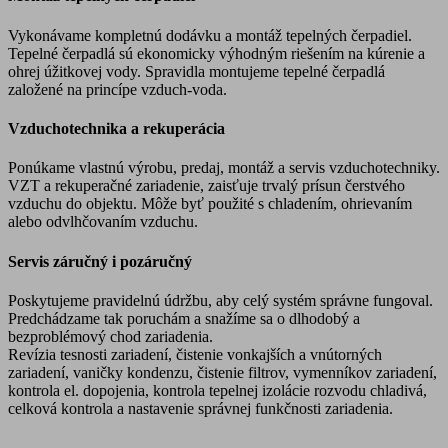
Vykonávame kompletnú dodávku a montáž tepelných čerpadiel.
Tepelné čerpadlá sú ekonomicky výhodným riešením na kúrenie a
ohrej úžitkovej vody. Spravidla montujeme tepelné čerpadlá
založené na princípe vzduch-voda.
Vzduchotechnika a rekuperácia
Ponúkame vlastnú výrobu, predaj, montáž a servis vzduchotechniky.
VZT a rekuperačné zariadenie, zaisťuje trvalý prísun čerstvého
vzduchu do objektu. Môže byť použité s chladením, ohrievaním
alebo odvlhčovaním vzduchu.
Servis záručný i pozáručný
Poskytujeme pravidelnú údržbu, aby celý systém správne fungoval.
Predchádzame tak poruchám a snažíme sa o dlhodobý a
bezproblémový chod zariadenia.
Revízia tesnosti zariadení, čistenie vonkajších a vnútorných
zariadení, vaničky kondenzu, čistenie filtrov, vymenníkov zariadení,
kontrola el. dopojenia, kontrola tepelnej izolácie rozvodu chladivá,
celková kontrola a nastavenie správnej funkčnosti zariadenia.